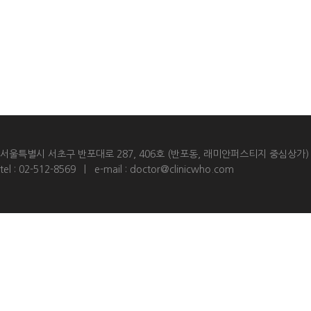
서울특별시 서초구 반포대로 287, 406호 (반포동, 래미안퍼스티지 중심상가) [
tel : 02-512-8569 | e-mail :
doctor@clinicwho.com